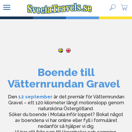
Paketresor
Vätternrundan Gravel
Vätternrundan
Boende till
Guidade turer
Vätternrundan
Gravel
Kundtjänst
Den
12 september
är det premiär för Vätternrundan
Gravel – ett 120 kilometer långt motionslopp genom
natursköna Östergötland.
Söker du boende i Motala inför loppet? Bokat något
av boendena vi har online eller fyll i formuläret
nedanför så hjälper vi dig.