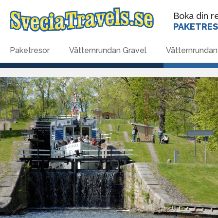
Boka din re
PAKETRE
Paketresor
Vätternrundan Gravel
Vätternrundan