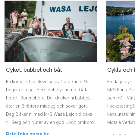
Cykla och 
Cykel, bubbel och båt
En dags cykli
En komplett upplevelse av Göta kanal! Ni
M/S Kung Sve
börjar er resa i Berg och cyklar mot Göta
och mål i Vät
hotell i Borensberg. Där dricker ni bubbel,
I paketet ingå
äter en 3-rätters middag och sover gott.
kanalutställnin
Dag 2 åker ni med M/S Wasa Lejon tillbaka
Motala Verkst
till Berg och njuter av en god lunch ombord.
Pris från 3125 kr