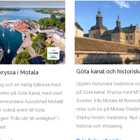
Göta kanal och historis
kryssa i Motala
Upplev historiska Vadstena oc
ng och en härlig båtresa med
på Göta kanal. Kryssa med M
rker på Göta Kanal, med start
Sverker från Motala till Boren
ternrundans huvudstad Motala!
retur och bo på Motala Stadsh
r också entré till Göta
Starby Hotell i Vadstena. Njut
gen "Från idé till verklighet" i
historia och shopping.
ad.