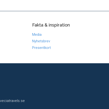
Fakta & inspiration
Media
Nyhetsbrev
Presentkort
veciatravels.se