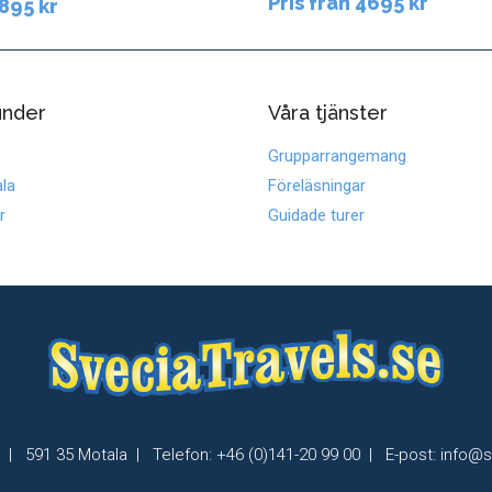
Pris från 4695 kr
2895 kr
under
Våra tjänster
Grupparrangemang
la
Föreläsningar
r
Guidade turer
| 591 35 Motala | Telefon: +46 (0)141-20 99 00 | E-post: info@s