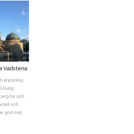
ka Vadstena
h kryssning
/S Kung
sberg tur och
otell och
 av god mat,