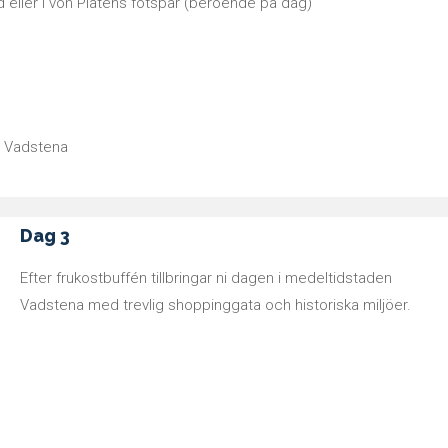
d eller I von Platens fotspår (beroende på dag)
i Vadstena
Dag 3
Efter frukostbuffén tillbringar ni dagen i medeltidstaden
Vadstena med trevlig shoppinggata och historiska miljöer.