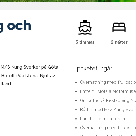
g och
5 timmar
2 nätter
d M/S Kung Sverker på Göta
I paketet ingår:
 Hotell i Vadstena. Njut av
Övernattning med frukost på
ötland.
Entré till Motala Motormus
Grillbuffé på Restaurang N
Båttur med M/S Kung Sverk
Lunch under båtresan
Övernattning med frukost på