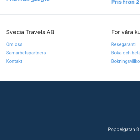
Pris från 
Svecia Travels AB
För våra k
Om oss
Resegaranti
Samarbetspartners
Boka och beta
Kontakt
Bokningsvillko
Poppelgatan 8 