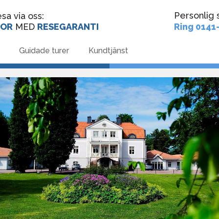
P
ersonlig 
sa via oss:
SOR
MED
RESEGARANTI
Ring 0141
Guidade turer
Kundtjänst