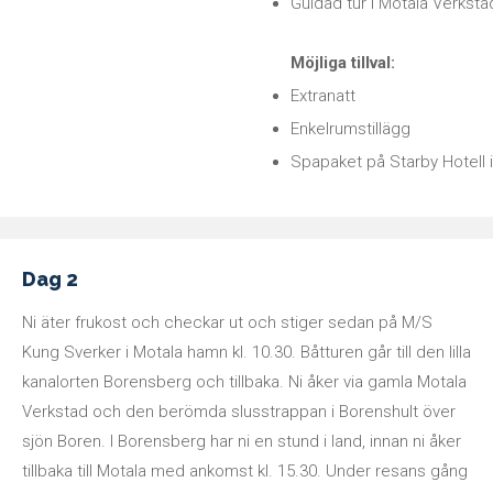
Guidad tur i Motala Verksta
Möjliga tillval:
Extranatt
Enkelrumstillägg
Spapaket på Starby Hotell 
Dag 2
Ni äter frukost och checkar ut och stiger sedan på M/S
Kung Sverker i Motala hamn kl. 10.30. Båtturen går till den lilla
kanalorten Borensberg och tillbaka. Ni åker via gamla Motala
Verkstad och den berömda slusstrappan i Borenshult över
sjön Boren. I Borensberg har ni en stund i land, innan ni åker
tillbaka till Motala med ankomst kl. 15.30. Under resans gång