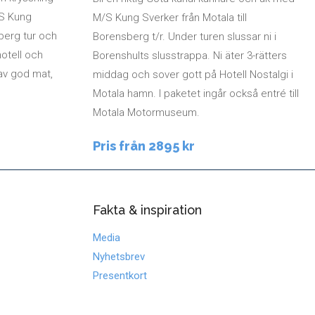
/S Kung
M/S Kung Sverker från Motala till
sberg tur och
Borensberg t/r. Under turen slussar ni i
otell och
Borenshults slusstrappa. Ni äter 3-rätters
 av god mat,
middag och sover gott på Hotell Nostalgi i
Motala hamn. I paketet ingår också entré till
Motala Motormuseum.
Pris från 2895 kr
Fakta & inspiration
Media
Nyhetsbrev
Presentkort