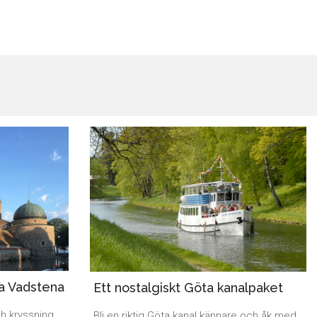
ka Vadstena
Ett nostalgiskt Göta kanalpaket
h kryssning
Bli en riktig Göta kanal kännare och åk med