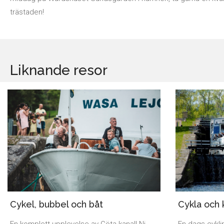
trästaden!
Liknande resor
Cykla och 
Cykel, bubbel och båt
En dags cykli