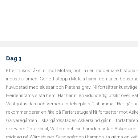
Dag 3
Efter frukost åker ni mot Motala, och in i en modernare historia 
industrialismen. Gör ett stopp i Motala hamn och ta en bensträc
huvudstad med slussar och Platens grav. Ni fortsätter kustvägen 
Heidenstams sista hem. Här har ni en vidunderlig utsikt över Vätt
Västgötasidan och Verners födelseplats Olshammar. Här går ni e
rekommenderar en fika på Farfarsstugan! Ni fortsätter mot Ask
Garvaregården. I skärgårdsstaden Askersund går ni i författaren
skrev om Göta kanal, Vättern och sin barndomsstad Askersund! P
middag på Wärdshuset Sundsgården i hamnen, ta gärna en kväll