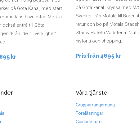
på Göta kanal. Kryssa med M
rker på Göta Kanal, med start
Sverker från Motala till Boren
ternrundans huvudstad Motala!
retur och bo på Motala Stadsh
r också entré till Göta
Starby Hotell i Vadstena. Njut
gen "Från idé till verklighet" i
historia och shopping.
ad.
Pris från 4695 kr
2895 kr
under
Våra tjänster
Grupparrangemang
la
Föreläsningar
r
Guidade turer