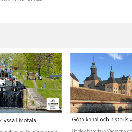
Göta kanal och historis
kryssa i Motala
Upplev historiska Vadstena oc
ng och en härlig båtresa med