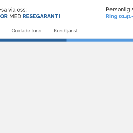
P
ersonlig 
sa via oss:
SOR
MED
RESEGARANTI
Ring 0141
Guidade turer
Kundtjänst