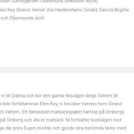
huset Sundsgården i Askersund (exklusive dryck)
llen Key Strand, Verner Von Heidenstams Övralid, Sancta Birgitta
och Stjernsunds slott
ni till Gränna och kör den gamla riksvägen längs Vättern till
odde författarinnan Ellen Key, ni besöker hennes hem Strand
h Vättern. Ett fantastiskt matsäckspaket hämtas på Ombergs
tur på Omberg och äta er matsäck. Ni fortsätter kustvägen mot
a där prins Eugen bodde och gjorde sina berömda tavlor med