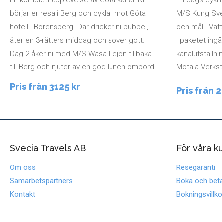
En komplett upplevelse av Göta kanal! Ni
M/S Kung Sve
börjar er resa i Berg och cyklar mot Göta
och mål i Vät
hotell i Borensberg. Där dricker ni bubbel,
I paketet ingå
äter en 3-rätters middag och sover gott.
kanalutställnin
Dag 2 åker ni med M/S Wasa Lejon tillbaka
Motala Verkst
till Berg och njuter av en god lunch ombord.
Pris från 3125 kr
Pris från 
Svecia Travels AB
För våra k
Om oss
Resegaranti
Samarbetspartners
Boka och beta
Kontakt
Bokningsvillko