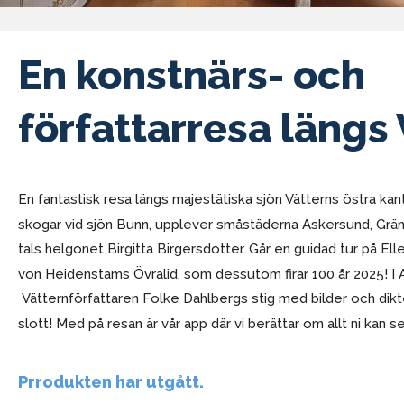
En konstnärs- och
författarresa längs
En fantastisk resa längs majestätiska sjön Vätterns östra kan
skogar vid sjön Bunn, upplever småstäderna Askersund, Gr
tals helgonet Birgitta Birgersdotter. Går en guidad tur på El
von Heidenstams Övralid, som dessutom firar 100 år 2025! I 
Vätternförfattaren Folke Dahlbergs stig med bilder och dik
slott! Med på resan är vår app där vi berättar om allt ni kan 
Prrodukten har utgått.