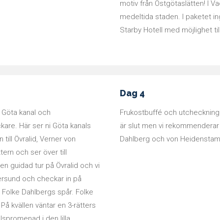
motiv från Östgötaslätten! I V
medeltida staden. I paketet i
Starby Hotell med möjlighet ti
Dag 4
- Göta kanal och
Frukostbuffé och utcheckning
kare. Här ser ni Göta kanals
är slut men vi rekommenderar e
till Övralid, Verner von
Dahlberg och von Heidenstam. V
ern och ser över till
n guidad tur på Övralid och vi
ersund och checkar in på
 Folke Dahlbergs spår. Folke
å kvällen väntar en 3-rätters
spromenad i den lilla