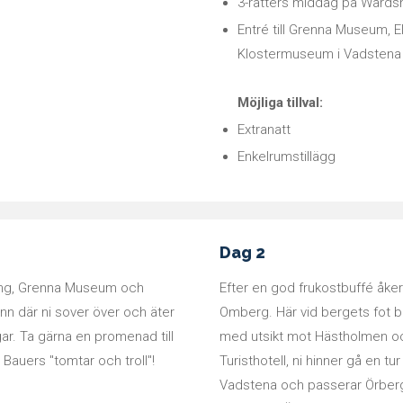
3-rätters middag på Wärds
Entré till Grenna Museum, E
Klostermuseum i Vadstena 
Möjliga tillval:
Extranatt
Enkelrumstillägg
Dag 2
kning, Grenna Museum och
Efter en god frukostbuffé åker 
unn där ni sover över och äter
Omberg. Här vid bergets fot b
ar. Ta gärna en promenad till
med utsikt mot Hästholmen oc
 Bauers "tomtar och troll"!
Turisthotell, ni hinner gå en 
Vadstena och passerar Örberg