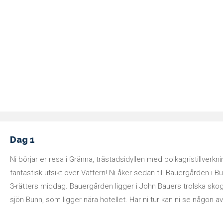
Dag 1
Ni börjar er resa i Gränna, trästadsidyllen med polkagristillver
fantastisk utsikt över Vättern! Ni åker sedan till Bauergården i B
3-rätters middag. Bauergården ligger i John Bauers trolska skog
sjön Bunn, som ligger nära hotellet. Har ni tur kan ni se någon av