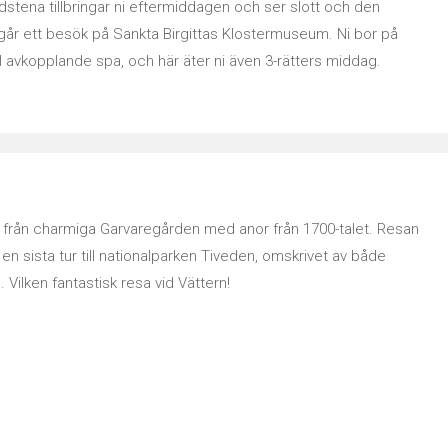
adstena tillbringar ni eftermiddagen och ser slott och den
ngår ett besök på Sankta Birgittas Klostermuseum. Ni bor på
ll avkopplande spa, och här äter ni även 3-rätters middag.
 från charmiga Garvaregården med anor från 1700-talet. Resan
n sista tur till nationalparken Tiveden, omskrivet av både
ilken fantastisk resa vid Vättern!