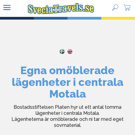
Paketresor
Vätternrundan Gravel
Vätternrundan
Egna omöblerade
Guidade turer
lägenheter i centrala
Kundtjänst
Motala
Bostadsstiftelsen Platen hyr ut ett antal tomma
lägenheter i centrala Motala.
Lägenheterna är omöblerade och ni tar med eget
sovmaterial.