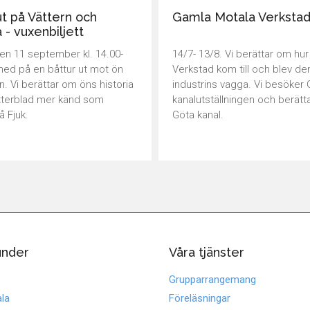
t på Vättern och
Gamla Motala Verksta
 - vuxenbiljett
n 11 september kl. 14.00-
14/7- 13/8. Vi berättar om hu
 med på en båttur ut mot ön
Verkstad kom till och blev d
rn. Vi berättar om öns historia
industrins vagga. Vi besöker 
tterblad mer känd som
kanalutställningen och berät
å Fjuk.
Göta kanal.
under
Våra tjänster
Grupparrangemang
la
Föreläsningar