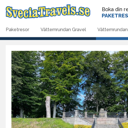
Boka din re
PAKETRE
Paketresor
Vätternrundan Gravel
Vätternrundan