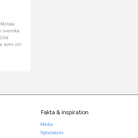
d
r Motala
en svenska
Göta
tar även om
Fakta & inspiration
Media
Nyhetsbrev