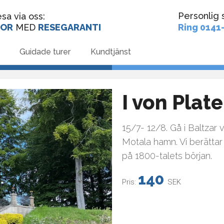
P
ersonlig 
sa via oss:
SOR
MED
RESEGARANTI
Ring 0141
Guidade turer
Kundtjänst
I von Plat
15/7- 12/8. Gå i Baltzar 
Motala hamn. Vi berättar 
på 1800-talets början.
140
Pris:
SEK