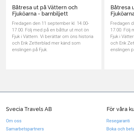
Båtresa ut på Vättern och
Båtresa u
Fjuköarna - barnbiljett
Fjuköarna
Fredagen den 11 september kl. 14.00-
Fredagen de
17.00. Följ med på en båttur ut mot ön
17.00. Följ
Fjuk i Vättern. Vi berättar om öns historia
Fjuk i Vätte
och Erik Zetterblad mer känd som
och Erik Ze
enslingen på Fjuk.
enslingen p
Svecia Travels AB
För våra k
Om oss
Resegaranti
Samarbetspartners
Boka och beta