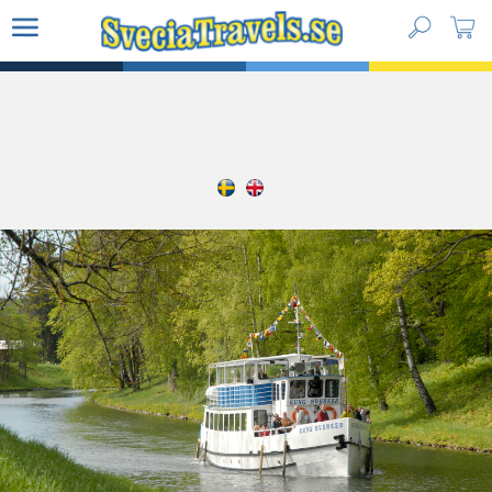
Paketresor
Vätternrundan Gravel
Vätternrundan
Guidade turer
Kundtjänst