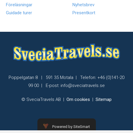
Föreläsningar
Nyhetsbrev
Guidade turer
Presentkort
Poppelgatan 8 | 591 35 Motala | Telefon: +46 (0)141-20
99 00 | E-post: info@sveciatravels.se
© SveciaTravels AB
|
Om cookies
|
Sitemap
Powered by SiteSmart